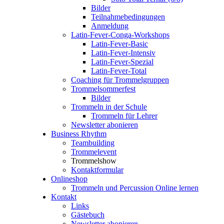
Bilder
Teilnahmebedingungen
Anmeldung
Latin-Fever-Conga-Workshops
Latin-Fever-Basic
Latin-Fever-Intensiv
Latin-Fever-Spezial
Latin-Fever-Total
Coaching für Trommelgruppen
Trommelsommerfest
Bilder
Trommeln in der Schule
Trommeln für Lehrer
Newsletter abonieren
Business Rhythm
Teambuilding
Trommelevent
Trommelshow
Kontaktformular
Onlineshop
Trommeln und Percussion Online lernen
Kontakt
Links
Gästebuch
Newsletter abonieren