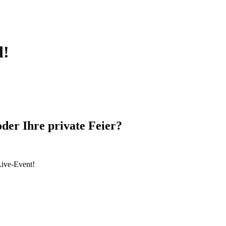
l!
oder Ihre private Feier?
Live-Event!