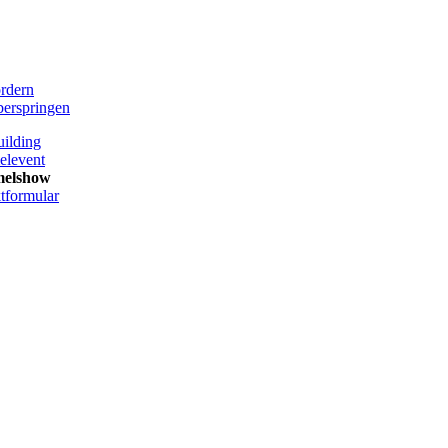
rdern
berspringen
ilding
levent
elshow
tformular