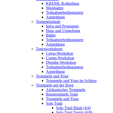
KREML-Kulturhaus
Wiesbaden
Teilnahmebedingungen
Anmeldung
Trommelurlaub
Infos und Programm
Haus und Umgebung
Bilder
Teilnahmebedingungen
Anmeldung
Tagesworkshops
Cajon-Workshop
Conga-Workshop
Djembe-Workshop
Teilnahmebedingungen
Anmeldung
Trommeln und Yoga
Trommeln und Yoga im Schloss
Trommeln auf der Burg
Afrikanisches Trommeln
Basstrommeln Total
Trommeln und Yoga
Solo Total
Solo Total Binär (4/4)
Solo Total Ternär (6/8)