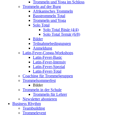
Trommeln und Yoga im Schloss
Trommeln auf der Burg
Afrikanisches Trommeln
Basstrommeln Total
Trommeln und Yoga
Solo Total
Solo Total Binär (4/4)
Solo Total Ternär (6/8)
Bilder
Teilnahmebedingungen
Anmeldung
Latin-Fever-Conga-Workshops
Latin-Fever-Basic
Latin-Fever-Intensiv
Latin-Fever-Spezial
Latin-Fever-Total
Coaching für Trommelgruppen
Trommelsommerfest
Bilder
Trommeln in der Schule
Trommeln für Lehrer
Newsletter abonieren
Business Rhythm
Teambuilding
Trommelevent